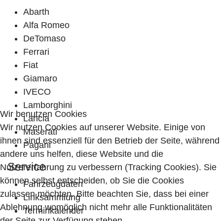
Abarth
Alfa Romeo
DeTomaso
Ferrari
Fiat
Giamaro
IVECO
Lamborghini
Wir benutzen Cookies
Lancia
Wir nutzen Cookies auf unserer Website. Einige von
Maserati
ihnen sind essenziell für den Betrieb der Seite, während
Pagani
andere uns helfen, diese Website und die
Service
Nutzererfahrung zu verbessern (Tracking Cookies). Sie
können selbst entscheiden, ob Sie die Cookies
Fahrzeugdaten
zulassen möchten. Bitte beachten Sie, dass bei einer
Linksammlung
Ablehnung womöglich nicht mehr alle Funktionalitäten
Terminkalender
der Seite zur Verfügung stehen.