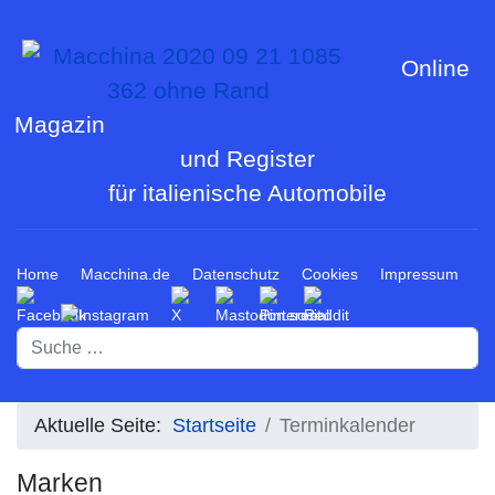
Online
Magazin
und Register
für italienische Automobile
Home
Macchina.de
Datenschutz
Cookies
Impressum
Suchen
Aktuelle Seite:
Startseite
Terminkalender
Marken