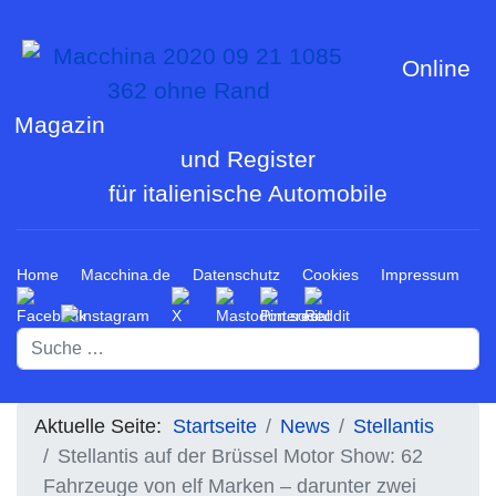
Online
Magazin
und Register
für italienische Automobile
Home
Macchina.de
Datenschutz
Cookies
Impressum
Suchen
Aktuelle Seite:
Startseite
News
Stellantis
Stellantis auf der Brüssel Motor Show: 62
Fahrzeuge von elf Marken – darunter zwei