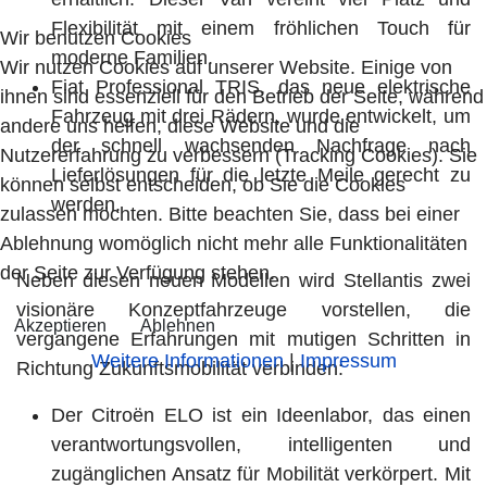
Flexibilität mit einem fröhlichen Touch für
Wir benutzen Cookies
moderne Familien.
Wir nutzen Cookies auf unserer Website. Einige von
Fiat Professional TRIS, das neue elektrische
ihnen sind essenziell für den Betrieb der Seite, während
Fahrzeug mit drei Rädern, wurde entwickelt, um
andere uns helfen, diese Website und die
der schnell wachsenden Nachfrage nach
Nutzererfahrung zu verbessern (Tracking Cookies). Sie
Lieferlösungen für die letzte Meile gerecht zu
können selbst entscheiden, ob Sie die Cookies
werden.
zulassen möchten. Bitte beachten Sie, dass bei einer
Ablehnung womöglich nicht mehr alle Funktionalitäten
der Seite zur Verfügung stehen.
Neben diesen neuen Modellen wird Stellantis zwei
visionäre Konzeptfahrzeuge vorstellen, die
Akzeptieren
Ablehnen
vergangene Erfahrungen mit mutigen Schritten in
Weitere Informationen
|
Impressum
Richtung Zukunftsmobilität verbinden:
Der Citroën ELO ist ein Ideenlabor, das einen
verantwortungsvollen, intelligenten und
zugänglichen Ansatz für Mobilität verkörpert. Mit