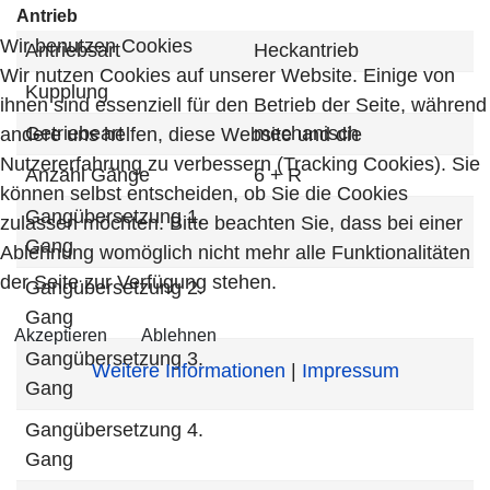
Antrieb
Wir benutzen Cookies
Antriebsart
Heckantrieb
Wir nutzen Cookies auf unserer Website. Einige von
Kupplung
ihnen sind essenziell für den Betrieb der Seite, während
Getriebeart
mechanisch
andere uns helfen, diese Website und die
Nutzererfahrung zu verbessern (Tracking Cookies). Sie
Anzahl Gänge
6 + R
können selbst entscheiden, ob Sie die Cookies
Gangübersetzung 1.
zulassen möchten. Bitte beachten Sie, dass bei einer
Gang
Ablehnung womöglich nicht mehr alle Funktionalitäten
der Seite zur Verfügung stehen.
Gangübersetzung 2.
Gang
Akzeptieren
Ablehnen
Gangübersetzung 3.
Weitere Informationen
|
Impressum
Gang
Gangübersetzung 4.
Gang