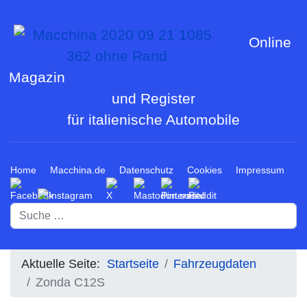
Online
Magazin
und Register
für italienische Automobile
Home
Macchina.de
Datenschutz
Cookies
Impressum
Suchen
Aktuelle Seite:
Startseite
Fahrzeugdaten
Zonda C12S