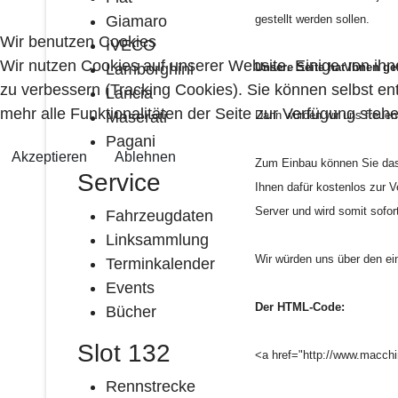
Giamaro
gestellt werden sollen.
Wir benutzen Cookies
IVECO
Wir nutzen Cookies auf unserer Website. Einige von ihn
Lamborghini
Unsere Seite hat Ihnen ge
zu verbessern (Tracking Cookies). Sie können selbst en
Lancia
mehr alle Funktionalitäten der Seite zur Verfügung stehe
Maserati
Dann würden wir uns freuen
Pagani
Akzeptieren
Ablehnen
Zum Einbau können Sie das 
Service
Ihnen dafür kostenlos zur Ve
Server und wird somit sofor
Fahrzeugdaten
Linksammlung
Wir würden uns über den ein
Terminkalender
Events
Der HTML-Code:
Bücher
Slot 132
<a href="http://www.macchi
Rennstrecke