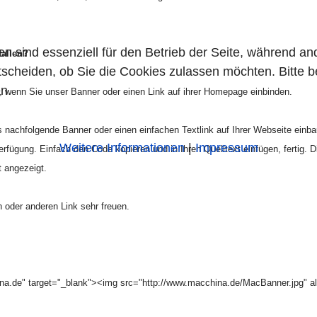
en sind essenziell für den Betrieb der Seite, während a
fallen?
tscheiden, ob Sie die Cookies zulassen möchten. Bitte 
n.
, wenn Sie unser Banner oder einen Link auf ihrer Homepage einbinden.
nachfolgende Banner oder einen einfachen Textlink auf Ihrer Webseite einb
Weitere Informationen
|
Impressum
rfügung. Einfach den Code kopieren und in Ihren Quelltext einfügen, fertig. Di
t angezeigt.
 oder anderen Link sehr freuen.
na.de" target="_blank"><img src="http://www.macchina.de/MacBanner.jpg" al