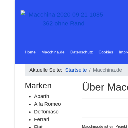
Home
Macchina.de
Datenschutz
Cookies
Impr
Aktuelle Seite:
Startseite
Macchina.de
Marken
Über Mac
Abarth
Alfa Romeo
DeTomaso
Ferrari
Fiat
Macchina.de ist ein Projekt