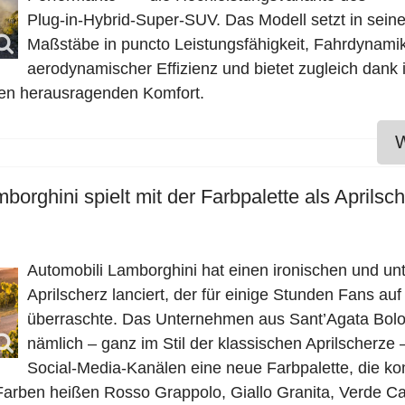
Plug‑in‑Hybrid‑Super‑SUV. Das Modell setzt in sein
Maßstäbe in puncto Leistungsfähigkeit, Fahrdynami
aerodynamischer Effizienz und bietet zugleich dank 
en herausragenden Komfort.
W
borghini spielt mit der Farbpalette als Aprilsc
Automobili Lamborghini hat einen ironischen und un
Aprilscherz lanciert, der für einige Stunden Fans au
überraschte. Das Unternehmen aus Sant’Agata Bolo
nämlich – ganz im Stil der klassischen Aprilscherze 
Social‑Media‑Kanälen eine neue Farbpalette, die kom
ie Farben heißen Rosso Grappolo, Giallo Granita, Verde 