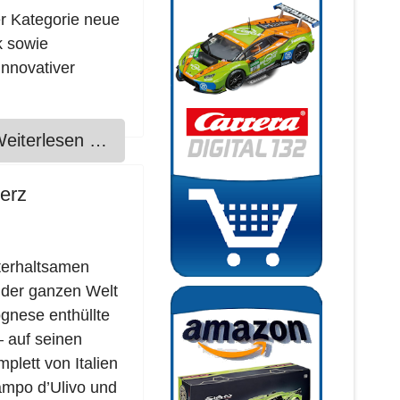
er Kategorie neue
k sowie
innovativer
eiterlesen …
herz
terhaltsamen
f der ganzen Welt
gnese enthüllte
– auf seinen
plett von Italien
Campo d’Ulivo und