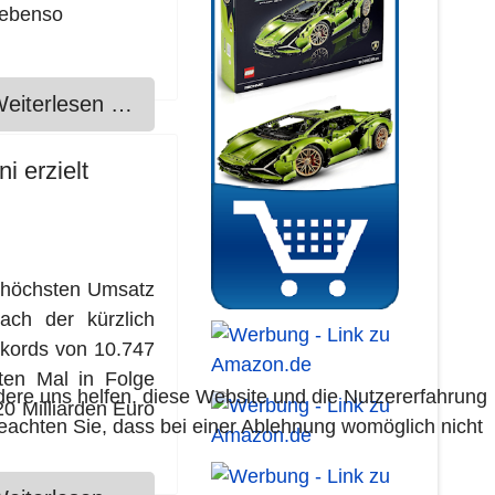
 ebenso
eiterlesen …
i erzielt
m höchsten Umsatz
ach der kürzlich
ekords von 10.747
ten Mal in Folge
ndere uns helfen, diese Website und die Nutzererfahrung
20 Milliarden Euro
beachten Sie, dass bei einer Ablehnung womöglich nicht