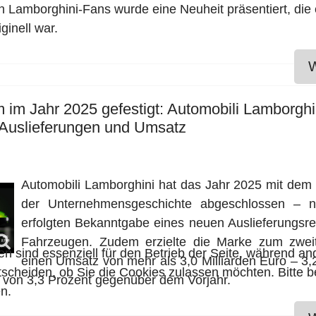
en Lamborghini‑Fans wurde eine Neuheit präsentiert, die
ginell war.
W
m Jahr 2025 gefestigt: Automobili Lamborghin
 Auslieferungen und Umsatz
Automobili Lamborghini hat das Jahr 2025 mit de
der Unternehmensgeschichte abgeschlossen – n
erfolgten Bekanntgabe eines neuen Auslieferungsr
Fahrzeugen. Zudem erzielte die Marke zum zwei
en sind essenziell für den Betrieb der Seite, während a
einen Umsatz von mehr als 3,0 Milliarden Euro – 3,
tscheiden, ob Sie die Cookies zulassen möchten. Bitte 
s von 3,3 Prozent gegenüber dem Vorjahr.
n.