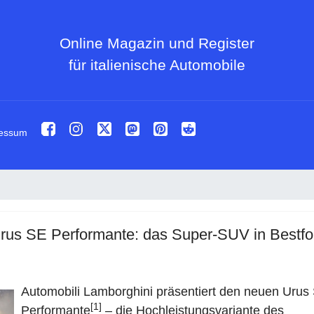
Online Magazin und Register
für italienische Automobile
essum
rus SE Performante: das Super-SUV in Bestf
Automobili Lamborghini präsentiert den neuen Urus
[1]
Performante
– die Hochleistungsvariante des