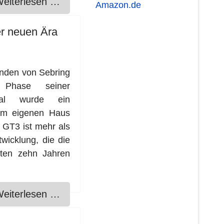
eiterlesen …
er neuen Ära
unden von Sebring
 Phase seiner
Mal wurde ein
 im eigenen Haus
o GT3 ist mehr als
wicklung, die die
ten zehn Jahren
eiterlesen …