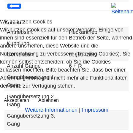
Wir benutzen Cookies
Antrieb
Wir nutzen Cookies auf unserer Website. Einige von
Antriebsart
Heckantrieb
ihnen sind essenziell für den Betrieb der Seite, während
Kupplung
andere uns helfen, diese Website und die
Nutzererfahrung zu verbessern (Tracking Cookies). Sie
Getriebeart
sequenziell
können selbst entscheiden, ob Sie die Cookies
Anzahl Gänge
6 + R
zulassen möchten. Bitte beachten Sie, dass bei einer
Gangübersetzung 1.
Ablehnung womöglich nicht mehr alle Funktionalitäten
Gang
der Seite zur Verfügung stehen.
Gangübersetzung 2.
Akzeptieren
Ablehnen
Gang
Weitere Informationen
|
Impressum
Gangübersetzung 3.
Gang