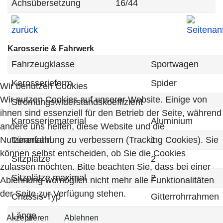
Achsübersetzung
16/44
Karosserie & Fahrwerk
Fahrzeugklasse
Sportwagen
Karosserieform
Spider
Wir benutzen Cookies
Wir nutzen Cookies auf unserer Website. Einige von
Strömungswiderstandskoeffizient
ihnen sind essenziell für den Betrieb der Seite, während
Karosseriematerial
Aluminium
andere uns helfen, diese Website und die
Nutzererfahrung zu verbessern (Tracking Cookies). Sie
Türanzahl
1
können selbst entscheiden, ob Sie die Cookies
Sitzplätze
2
zulassen möchten. Bitte beachten Sie, dass bei einer
Sitzplätze maximal
2
Ablehnung womöglich nicht mehr alle Funktionalitäten
der Seite zur Verfügung stehen.
Chassis-Typ
Gitterrohrrahmen
Länge
Akzeptieren
Ablehnen