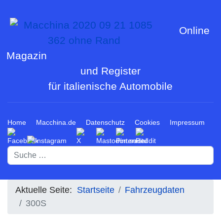
Online
Magazin
und Register
für italienische Automobile
Home
Macchina.de
Datenschutz
Cookies
Impressum
Suchen
Aktuelle Seite:
Startseite
Fahrzeugdaten
300S