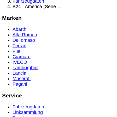
Fahrzeugdaten
B24 - America (Serie …
Marken
Abarth
Alfa Romeo
DeTomaso
Ferrari
Fiat
Giamaro
IVECO
Lamborghini
Lancia
Maserati
Pagani
Service
Fahrzeugdaten
Linksammlung