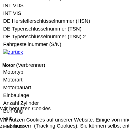
INT VDS
INT VIS
DE Herstellerschlüsselnummer (HSN)
DE Typenschlüsselnummer (TSN)
DE Typenschlüsselnummer (TSN) 2
Fahrgestellnummer (S/N)
(Verbrenner)
Motor
Motortyp
Motorart
Motorbauart
Einbaulage
Anzahl Zylinder
Wir benutzen Cookies
Bohrung
Hub
Wir nutzen Cookies auf unserer Website. Einige von ihn
zu verbessern (Tracking Cookies). Sie können selbst en
Hubraum