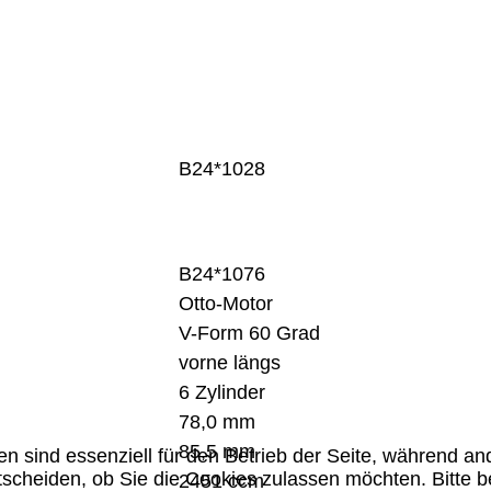
B24*1028
B24*1076
Otto-Motor
V-Form 60 Grad
vorne längs
6 Zylinder
78,0 mm
85,5 mm
en sind essenziell für den Betrieb der Seite, während a
tscheiden, ob Sie die Cookies zulassen möchten. Bitte 
2451 ccm