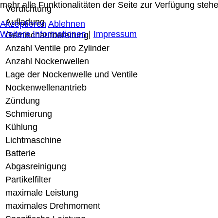
mehr alle Funktionalitäten der Seite zur Verfügung stehe
Verdichtung
Aufladung
Akzeptieren
Ablehnen
Weitere Informationen
|
Impressum
Gemischaufbereitung
Anzahl Ventile pro Zylinder
Anzahl Nockenwellen
Lage der Nockenwelle und Ventile
Nockenwellenantrieb
Zündung
Schmierung
Kühlung
Lichtmaschine
Batterie
Abgasreinigung
Partikelfilter
maximale Leistung
maximales Drehmoment