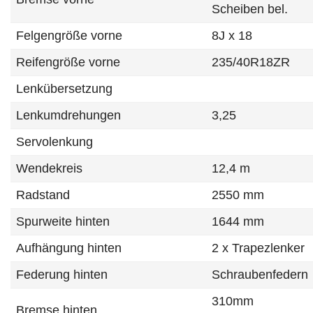
Scheiben bel.
Felgengröße vorne
8J x 18
Reifengröße vorne
235/40R18ZR
Lenkübersetzung
Lenkumdrehungen
3,25
Servolenkung
Wendekreis
12,4 m
Radstand
2550 mm
Spurweite hinten
1644 mm
Aufhängung hinten
2 x Trapezlenker
Federung hinten
Schraubenfedern
310mm
Bremse hinten