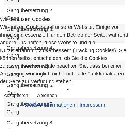
Gangübersetzung 2.
Gang
Wir benutzen Cookies
Wir nutzen Cookies auf unserer Website. Einige von
Gangübersetzung 3.
ihnen sind essenziell für den Betrieb der Seite, während
Gang
andere uns helfen, diese Website und die
Gangübersetzung 4.
Nutzererfahrung zu verbessern (Tracking Cookies). Sie
Gang
können selbst entscheiden, ob Sie die Cookies
zulassen möchten. Bitte beachten Sie, dass bei einer
Gangübersetzung 5.
Ablehnung womöglich nicht mehr alle Funktionalitäten
Gang
der Seite zur Verfügung stehen.
Gangübersetzung 6.
-
Ganz
Akzeptieren
Ablehnen
Gangübersetzung 7.
Weitere Informationen
|
Impressum
-
Gang
Gangübersetzung 8.