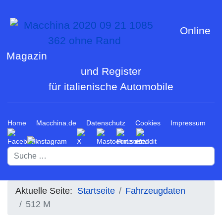
Online
Magazin
und Register
für italienische Automobile
Home
Macchina.de
Datenschutz
Cookies
Impressum
Suchen
Aktuelle Seite:
Startseite
Fahrzeugdaten
512 M