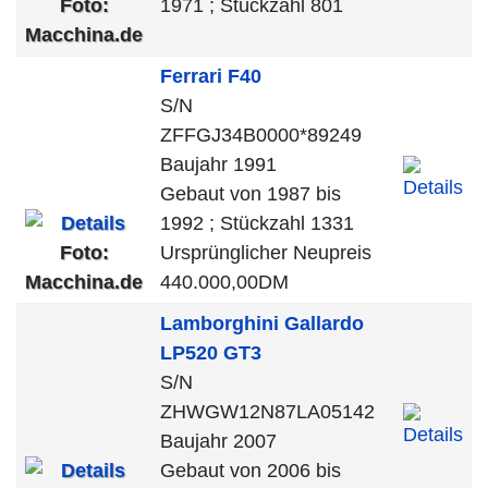
Foto:
1971 ; Stückzahl 801
Macchina.de
Ferrari
F40
S/N
ZFFGJ34B0000*89249
Baujahr 1991
Gebaut von 1987 bis
1992 ; Stückzahl 1331
Foto:
Ursprünglicher Neupreis
Macchina.de
440.000,00DM
Lamborghini
Gallardo
LP520 GT3
S/N
ZHWGW12N87LA05142
Baujahr 2007
Gebaut von 2006 bis