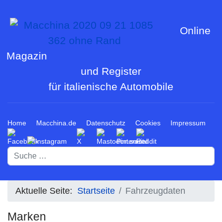
Online
Magazin
und Register
für italienische Automobile
Home
Macchina.de
Datenschutz
Cookies
Impressum
Suchen
Aktuelle Seite:
Startseite
Fahrzeugdaten
Marken