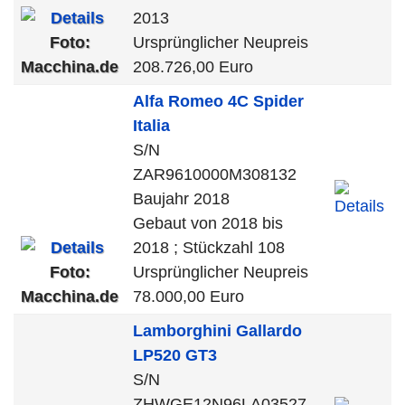
2013
Foto:
Ursprünglicher Neupreis
Macchina.de
208.726,00 Euro
Alfa Romeo
4C Spider
Italia
S/N
ZAR9610000M308132
Baujahr 2018
Gebaut von 2018 bis
2018 ; Stückzahl 108
Foto:
Ursprünglicher Neupreis
Macchina.de
78.000,00 Euro
Lamborghini
Gallardo
LP520 GT3
S/N
ZHWGE12N96LA03527