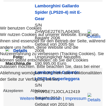
Lamborghini
Gallardo
Spider (LP520-4) mit E-
Gear
S/N
Wir benutzen Cookies
ZHWGE22T67LA04365
Wir nutzen Cookies auf unserer Website. Einige von
Baujahr 2006
ihnen sind essenziell für den Betrieb der Seite, während
Gebaut von 2005 bis
andere uns helfen, diese Website und die
2008
Nutzererfahrung zu verbessern (Tracking Cookies). Sie
Foto:
Ursprünglicher Neupreis
können selbst entscheiden, ob Sie die Cookies
Macchina.de
190.995,00 Euro
zulassen möchten. Bitte beachten Sie, dass bei einer
Lamborghini
Gallardo
Ablehnung womöglich nicht mehr alle Funktionalitäten
LP570-4 Superleggera
der Seite zur Verfügung stehen.
S/N
Akzeptieren
Ablehnen
ZHWGE71J0CLA12419
Baujahr 2012
Weitere Informationen
|
Impressum
Gebaut von 2010 bis