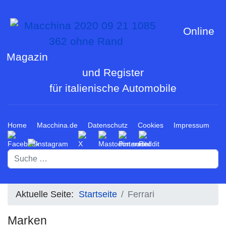
Online
Magazin
und Register
für italienische Automobile
Home
Macchina.de
Datenschutz
Cookies
Impressum
Suchen
Aktuelle Seite:
Startseite
Ferrari
Marken