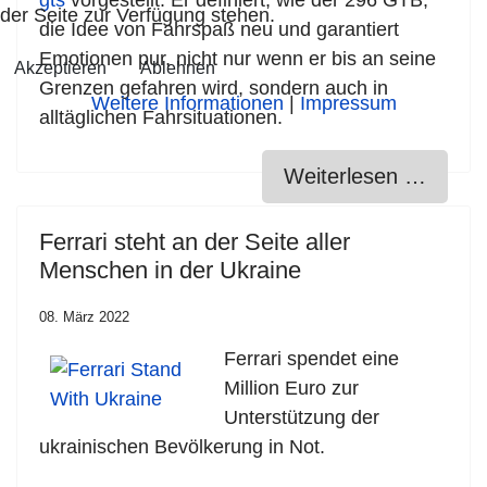
gts
vorgestellt. Er definiert, wie der 296 GTB,
der Seite zur Verfügung stehen.
die Idee von Fahrspaß neu und garantiert
Emotionen pur, nicht nur wenn er bis an seine
Akzeptieren
Ablehnen
Grenzen gefahren wird, sondern auch in
Weitere Informationen
|
Impressum
alltäglichen
Fahrsituationen.
Weiterlesen …
Ferrari steht an der Seite aller
Menschen in der Ukraine
08. März 2022
Ferrari spendet eine
Million Euro zur
Unterstützung der
ukrainischen Bevölkerung in Not.