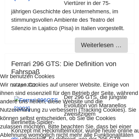
Viertürer in
der 75-
jährigen Geschichte des Unternehmens, im
stimmungsvollen Ambiente des Teatro del
Silenzio
in Lajatico (Pisa) in Italien vorgestellt.
Weiterlesen …
Ferrari 296 GTS: Die Definition von
Fahrspaß
Wir benutzen Cookies
Wir nutzen Cookies auf unserer Website. Einige von
19. April 2022
ihnen sind essenziell für den Betrieb der Seite, während
Der 296 GTS, die jüngste
andere uns helfen, diese Website und die
Evolution von Maranellos
Nutzererfahrung zu verbessern (Tracking Cookies). Sie
zweisitzigem
können selbst entscheiden, ob Sie die Cookies
Berlinetta-
Spider-
zulassen möchten. Bitte beachten Sie, dass bei einer
Konzept
mit
Heckmittelmotor,
wurde
heute
online
a
Ablehnung womöglich nicht mehr alle Funktionalitäten