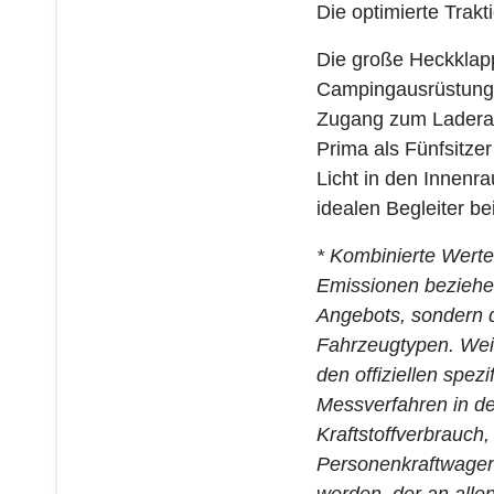
Die optimierte Trakt
Die große Heckklapp
Campingausrüstung. 
Zugang zum Laderaum
Prima als Fünfsitzer
Licht in den Innenr
idealen Begleiter be
*
Kombinierte Wert
Emissionen beziehen
Angebots, sondern 
Fahrzeugtypen. Weit
den offiziellen spez
Messverfahren in de
Kraftstoffverbrauch
Personenkraftwagen