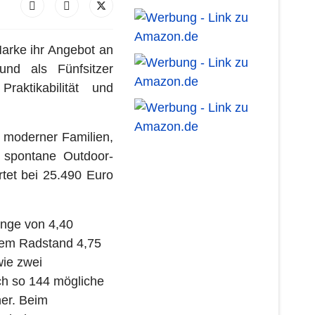
Marke ihr Angebot an
und als Fünfsitzer
raktikabilität und
n moderner Familien,
r spontane Outdoor-
artet bei 25.490 Euro
änge von 4,40
rtem Radstand 4,75
wie zwei
ch so 144 mögliche
her. Beim