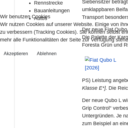
Siebensitzer beträg
Rennstrecke
umklappbaren Beifah
Bauanleitungen
Wir benutzen Cookies
Transport besonder
Autos
Wir nutzen Cookies auf unserer Website. Einige von ihn
Der neue Fiat Qubo 
zu verbessern (Tracking Cookies). Sie können selbst en
Die Palette der Kar
mehr alle Funktionalitäten der Seite zur Verfügung stehe
Foresta Grün und Ri
Akzeptieren
Ablehnen
PS) Leistung ange
Klasse E*].
Die Reic
Der neue Qubo L wir
Grip Control“ verbe
Untergründen. Je na
zum Beispiel an ei