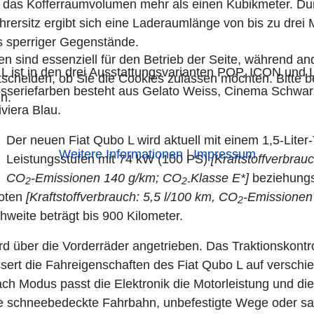
t das Kofferraumvolumen mehr als einen Kubikmeter. Du
rersitz ergibt sich eine Laderaumlänge von bis zu drei M
s sperriger Gegenstände.
en sind essenziell für den Betrieb der Seite, während a
L ist in den drei Ausstattungsvarianten POP, ICON und 
tscheiden, ob Sie die Cookies zulassen möchten. Bitte 
osseriefarben besteht aus Gelato Weiss, Cinema Schwar
n.
viera Blau.
Der neuen Fiat Qubo L wird aktuell mit einem 1,5-Liter-
Weitere Informationen
|
Impressum
Leistungsstufen mit 74 kW (100 PS)
[Kraftstoffverbrauc
CO
-Emissionen 140 g/km; CO
Klasse E*]
beziehung
2
2-
boten
[Kraftstoffverbrauch: 5,5 l/100 km, CO
-Emissionen
2
hweite beträgt bis 900 Kilometer.
d über die Vorderräder angetrieben. Das Traktionskontr
ssert die Fahreigenschaften des Fiat Qubo L auf versch
ch Modus passt die Elektronik die Motorleistung und di
ne schneebedeckte Fahrbahn, unbefestigte Wege oder s