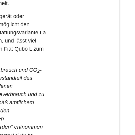
eit.
gerät oder
möglicht den
attungsvariante La
, und lässt viel
en Fiat Qubo L zum
erbrauch und CO
-
2
estandteil des
denen
gieverbrauch und zu
mäß amtlichem
 den
en
werden“ entnommen