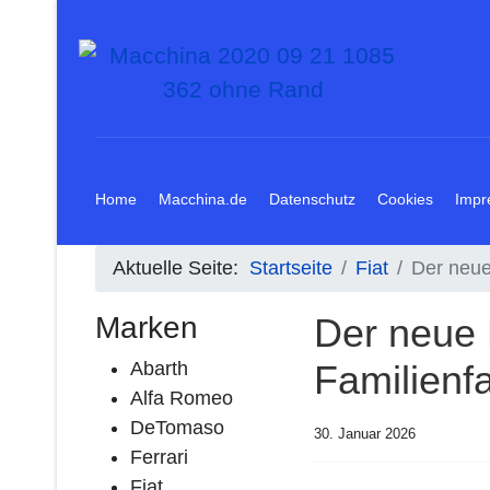
Home
Macchina.de
Datenschutz
Cookies
Impr
Aktuelle Seite:
Startseite
Fiat
Der neue
Marken
Der neue 
Abarth
Familienf
Alfa Romeo
DeTomaso
30. Januar 2026
Ferrari
Fiat