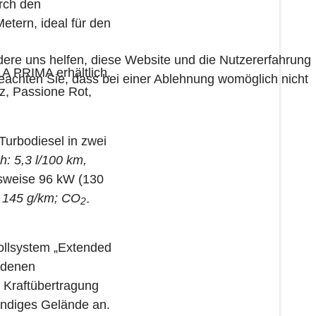
rch den
etern, ideal für den
ndere uns helfen, diese Website und die Nutzererfahrung
LA PRIMA erhältlich.
beachten Sie, dass bei einer Ablehnung womöglich nicht
z, Passione Rot,
Turbodiesel in zwei
h: 5,3 l/100 km,
sweise 96 kW (130
 145 g/km; CO
2-
ollsystem „Extended
iedenen
e Kraftübertragung
andiges Gelände an.