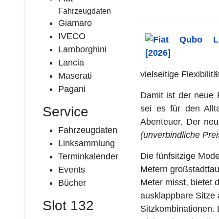
Fahrzeugdaten
Giamaro
IVECO
Lamborghini
Lancia
vielseitige Flexibilit
Maserati
Pagani
Damit ist der neue 
sei es für den All
Service
Abenteuer. Der neue 
Fahrzeugdaten
(unverbindliche Pre
Linksammlung
Die fünfsitzige Mod
Terminkalender
Metern großstadttau
Events
Meter misst, bietet 
Bücher
ausklappbare Sitze 
Slot 132
Sitzkombinationen. 