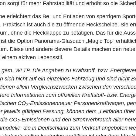
ion sorgt für mehr Fahrstabilität und erhöht so die Sicherh
e erleichtert das Be- und Entladen von sperrigem Sport
Praktisch ist auch die zu öffnende Heckscheibe. Sie er
, ohne die Heckklappe zu betätigen. Das für die Ausst
 ist die Option Panorama-Glasdach „Magic Top“ erhältlich
aum. Diese und andere clevere Details machen den neu
i einem aktiven Lebensstil.
e gem. WLTP.
Die Angaben zu Kraftstoff- bzw. Energiev
 sich nicht auf ein einzelnes Fahrzeug und sind nicht B
dienen allein Vergleichszwecken zwischen den verschie
ere Informationen zum offiziellen Kraftstoff- bzw. Ener
ifischen CO
-Emissionenneuer Personenkraftwagen, ge
2
r jeweils gültigen Fassung, können dem „Leitfaden über
, die CO
-Emissionen und den Stromverbrauch aller neu
2
modelle, die in Deutschland zum Verkauf angeboten 