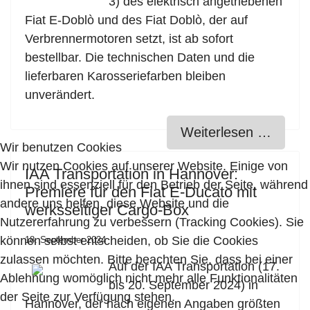
3) des elektrisch angetriebenen
Fiat E-Doblò und des Fiat Doblò, der auf
Verbrennermotoren setzt, ist ab sofort
bestellbar. Die technischen Daten und die
lieferbaren Karosseriefarben bleiben
unverändert.
Weiterlesen …
Wir benutzen Cookies
Wir nutzen Cookies auf unserer Website. Einige von
IAA Transportation in Hannover:
ihnen sind essenziell für den Betrieb der Seite, während
Premiere für den Fiat E-Ducato mit
andere uns helfen, diese Website und die
werksseitiger Cargo-Box
Nutzererfahrung zu verbessern (Tracking Cookies). Sie
können selbst entscheiden, ob Sie die Cookies
18. September 2024
zulassen möchten. Bitte beachten Sie, dass bei einer
Auf der IAA Transportation (17.
Ablehnung womöglich nicht mehr alle Funktionalitäten
bis 20. September 2024) in
der Seite zur Verfügung stehen.
Hannover, der nach eigenen Angaben größten