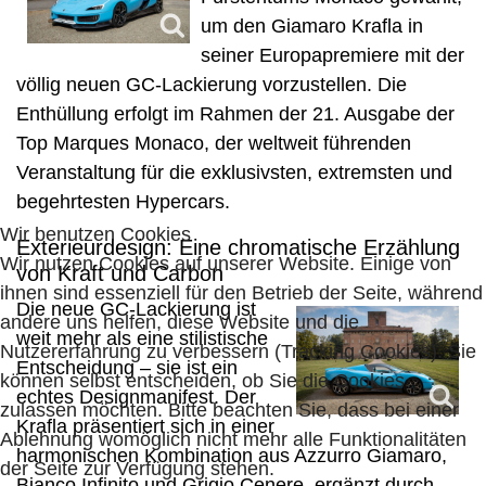
um den Giamaro Krafla in
seiner Europapremiere mit der
völlig neuen GC-Lackierung vorzustellen. Die
Enthüllung erfolgt im Rahmen der 21. Ausgabe der
Top Marques Monaco, der weltweit führenden
Veranstaltung für die exklusivsten, extremsten und
begehrtesten Hypercars.
Wir benutzen Cookies
Exterieurdesign: Eine chromatische Erzählung
Wir nutzen Cookies auf unserer Website. Einige von
von Kraft und Carbon
ihnen sind essenziell für den Betrieb der Seite, während
Die neue GC-Lackierung ist
andere uns helfen, diese Website und die
weit mehr als eine stilistische
Nutzererfahrung zu verbessern (Tracking Cookies). Sie
Entscheidung – sie ist ein
können selbst entscheiden, ob Sie die Cookies
echtes Designmanifest. Der
zulassen möchten. Bitte beachten Sie, dass bei einer
Krafla präsentiert sich in einer
Ablehnung womöglich nicht mehr alle Funktionalitäten
harmonischen Kombination aus Azzurro Giamaro,
der Seite zur Verfügung stehen.
Bianco Infinito und Grigio Cenere, ergänzt durch