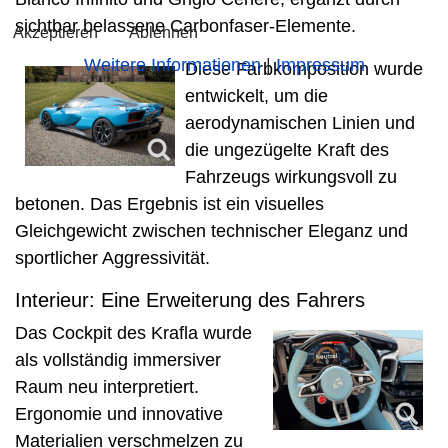
sichtbar belassene Carbonfaser-Elemente.
Akzeptieren
Ablehnen
Weitere Informationen
|
Impressum
Diese Farbkomposition wurde
entwickelt, um die
aerodynamischen Linien und
die ungezügelte Kraft des
Fahrzeugs wirkungsvoll zu
betonen. Das Ergebnis ist ein visuelles
Gleichgewicht zwischen technischer Eleganz und
sportlicher Aggressivität.
Interieur: Eine Erweiterung des Fahrers
Das Cockpit des Krafla wurde
als vollständig immersiver
Raum neu interpretiert.
Ergonomie und innovative
Materialien verschmelzen zu