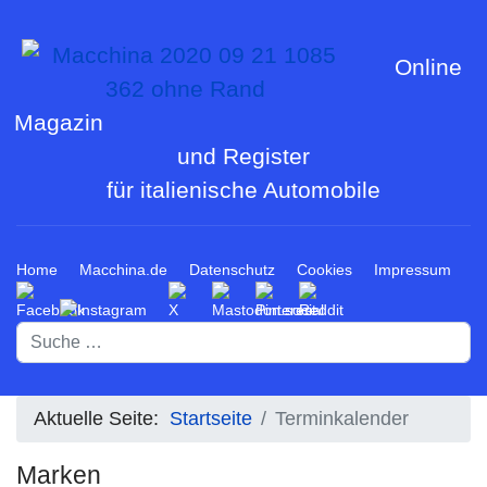
Online
Magazin
und Register
für italienische Automobile
Home
Macchina.de
Datenschutz
Cookies
Impressum
Suchen
Aktuelle Seite:
Startseite
Terminkalender
Marken