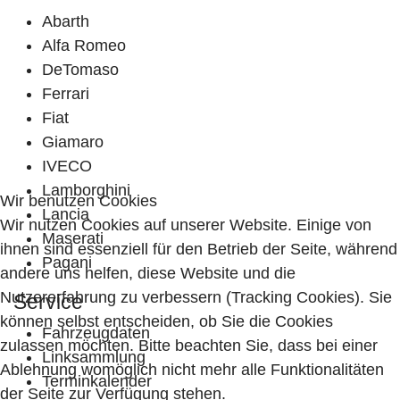
Abarth
Alfa Romeo
DeTomaso
Ferrari
Fiat
Giamaro
IVECO
Lamborghini
Wir benutzen Cookies
Lancia
Wir nutzen Cookies auf unserer Website. Einige von
Maserati
ihnen sind essenziell für den Betrieb der Seite, während
Pagani
andere uns helfen, diese Website und die
Nutzererfahrung zu verbessern (Tracking Cookies). Sie
Service
können selbst entscheiden, ob Sie die Cookies
Fahrzeugdaten
zulassen möchten. Bitte beachten Sie, dass bei einer
Linksammlung
Ablehnung womöglich nicht mehr alle Funktionalitäten
Terminkalender
der Seite zur Verfügung stehen.