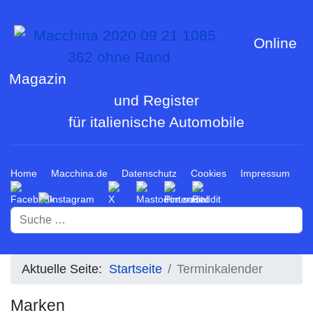
Online
Magazin
und Register
für italienische Automobile
Home
Macchina.de
Datenschutz
Cookies
Impressum
Suchen
Aktuelle Seite:
Startseite
Terminkalender
Marken