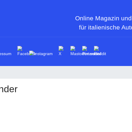
Online Magazin und
für italienische Au
essum
nder