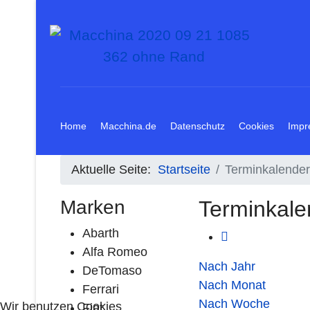
Home
Macchina.de
Datenschutz
Cookies
Impr
Aktuelle Seite:
Startseite
Terminkalender
Marken
Terminkale
Abarth
Alfa Romeo
Nach Jahr
DeTomaso
Nach Monat
Ferrari
Nach Woche
Wir benutzen Cookies
Fiat