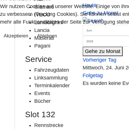
Heute
Wir nutzen Cookies auf unserer Website. Einige von ihn
Giamaro
Gehe zu Monat
zu verbessern (Tracking Cookies). Sie können selbst en
IVECO
mehr alle Funktionalitäten der Seite zur Verfügung stehe
Lamborghini
Lancia
Akzeptieren
Ablehnen
Maserati
Pagani
Gehe zu Monat
Service
Vorheriger Tag
Mittwoch, 24. Juni 
Fahrzeugdaten
Folgetag
Linksammlung
Es wurden keine Ev
Terminkalender
Events
Bücher
Slot 132
Rennstrecke