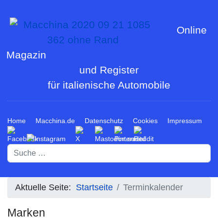
Online
Magazin
und Register
für italienische Automobile
Home
Macchina.de
Datenschutz
Cookies
Impressum
Suchen
Aktuelle Seite:
Startseite
Terminkalender
Marken