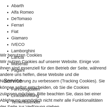
Abarth
Alfa Romeo
DeTomaso
Ferrari
Fiat
Giamaro
IVECO
Lamborghini
Wir benutzen Cookies
Lancia
Wir nutzen Cookies auf unserer Website. Einige von
Maserati
ihnen sind essenziell für den Betrieb der Seite, während
Pagani
andere uns helfen, diese Website und die
Service
Nutzererfahrung zu verbessern (Tracking Cookies). Sie
können selbst entscheiden, ob Sie die Cookies
Fahrzeugdaten
zulassen möchten. Bitte beachten Sie, dass bei einer
Linksammlung
Ablehnung womöglich nicht mehr alle Funktionalitäten
Terminkalender
der Seite zur Verfügung stehen.