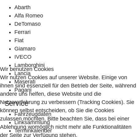
Abarth
Alfa Romeo
DeTomaso
Ferrari
Fiat
Giamaro
IVECO
Lamborghini
Wir benutzen Cookies
Lancia
Wir nutzen Cookies auf unserer Website. Einige von
Maserati
ihnen sind essenziell für den Betrieb der Seite, während
Pagani
andere uns helfen, diese Website und die
Nutzererfahrung zu verbessern (Tracking Cookies). Sie
Service
können selbst entscheiden, ob Sie die Cookies
Fahrzeugdaten
zulassen möchten. Bitte beachten Sie, dass bei einer
Linksammlung
Ablehnung womöglich nicht mehr alle Funktionalitäten
Terminkalender
der Seite zur Verfügung stehen.