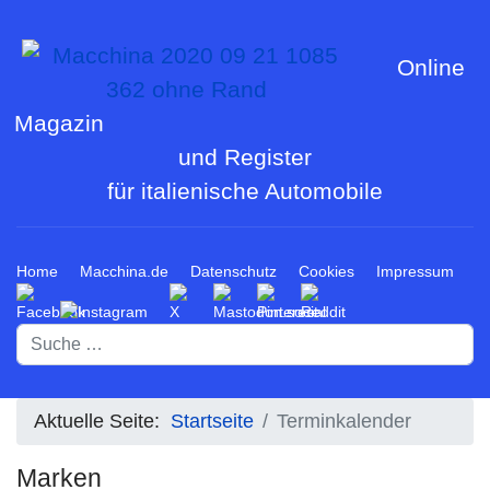
Online
Magazin
und Register
für italienische Automobile
Home
Macchina.de
Datenschutz
Cookies
Impressum
Suchen
Aktuelle Seite:
Startseite
Terminkalender
Marken