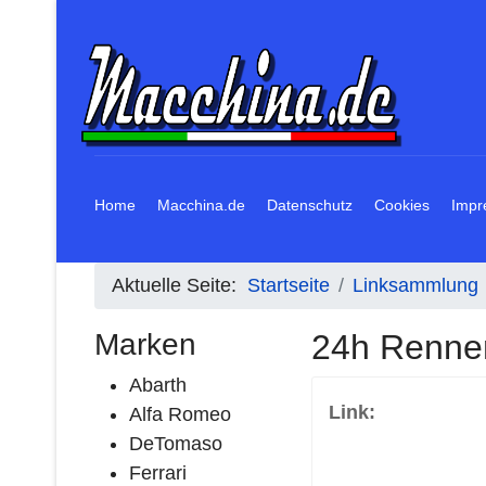
Home
Macchina.de
Datenschutz
Cookies
Impr
Aktuelle Seite:
Startseite
Linksammlung
Marken
24h Renne
Abarth
Link:
Alfa Romeo
DeTomaso
Ferrari