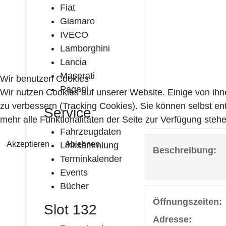
Fiat
Giamaro
IVECO
Lamborghini
Lancia
Maserati
Wir benutzen Cookies
Pagani
Wir nutzen Cookies auf unserer Website. Einige von ihn
zu verbessern (Tracking Cookies). Sie können selbst en
Service
mehr alle Funktionalitäten der Seite zur Verfügung stehe
Fahrzeugdaten
Akzeptieren
Ablehnen
Linksammlung
Beschreibung:
Terminkalender
Events
Bücher
Öffnungszeiten:
Slot 132
Adresse: