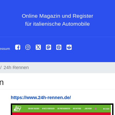
Online Magazin und Register
für italienische Automobile
essum
24h Rennen
n
https://www.24h-rennen.de/