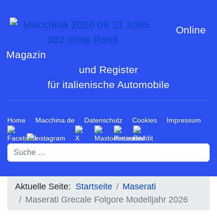
Online
Magazin
und Register
für italienische Automobile
Home
Macchina.de
Datenschutz
Cookies
Impressum
Suchen
Aktuelle Seite:
Startseite
Maserati
Maserati Grecale Folgore Modelljahr 2026