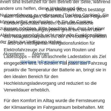
ihnen sind essenziell für den Betrieb der Seite, während
andere uns helfen, diese Website und die
Das Modelljahr 2026 bestätigt
Nutzererfahrung zu verbessern (Tracking Cookies). Sie
auch Technologien, die bereits von Grecale Folgore-
können selbst entscheiden, ob Sie die Cookies
Kunden geschätzt werden. Das automatische
zulassen möchten. Bitte beachten Sie, dass bei einer
Batterievorbereitungssystem greift ein, wenn über
Ablehnung womöglich nicht mehr alle Funktionalitäten
das Navigationssystem mit der EV-Routing-Funktion
der Seite zur Verfügung stehen.
– also der intelligenten Navigationsfunktion für
Elektrofahrzeuge zur Planung von Routen und
Akzeptieren
Ablehnen
Ladestopps – eine ultraschnelle Ladestation als Ziel
Weitere Informationen
|
Impressum
eingegeben wird. In diesem Fall passt das Fahrzeug
proaktiv die Temperatur der Batterie an, bringt sie in
den idealen Bereich für den
Hochleistungsladevorgang und reduziert so die
Verweildauer erheblich.
Für den Komfort im Alltag wurde die Fernsteuerung
der Klimaanlage im Fahrgastraum beibehalten. Mit