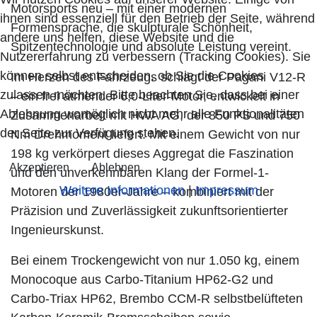
Motorsports neu – mit einer modernen
ihnen sind essenziell für den Betrieb der Seite, während
Formensprache, die skulpturale Schönheit,
andere uns helfen, diese Website und die
Spitzentechnologie und absolute Leistung vereint.
Nutzererfahrung zu verbessern (Tracking Cookies). Sie
können selbst entscheiden, ob Sie die Cookies
Im Herzen des Fahrzeugs schlägt der Pagani V12-R
zulassen möchten. Bitte beachten Sie, dass bei einer
– ein frei atmender 6,0-Liter-Motor, entwickelt in
Ablehnung womöglich nicht mehr alle Funktionalitäten
Zusammenarbeit mit HWA AG, der 850 PS und 750
der Seite zur Verfügung stehen.
Nm Drehmoment liefert. Mit einem Gewicht von nur
198 kg verkörpert dieses Aggregat die Faszination
Akzeptieren
Ablehnen
und den unverkennbaren Klang der Formel-1-
Weitere Informationen
|
Impressum
Motoren der 1980er-Jahre – kombiniert mit der
Präzision und Zuverlässigkeit zukunftsorientierter
Ingenieurskunst.
Bei einem Trockengewicht von nur 1.050 kg, einem
Monocoque aus Carbo-Titanium HP62-G2 und
Carbo-Triax HP62, Brembo CCM-R selbstbelüfteten