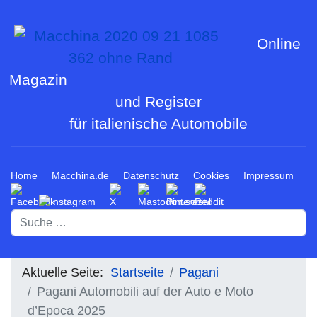
Online
Magazin
und Register
für italienische Automobile
Home
Macchina.de
Datenschutz
Cookies
Impressum
Suchen
Aktuelle Seite:
Startseite
Pagani
Pagani Automobili auf der Auto e Moto
d’Epoca 2025