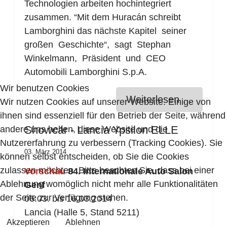
Technologien arbeiten hochintegriert
zusammen. “Mit dem Huracán schreibt
Lamborghini das nächste Kapitel seiner
großen Geschichte“, sagt Stephan
Winkelmann, Präsident und CEO
Automobili Lamborghini S.p.A.
Wir benutzen Cookies
Weiterlesen …
Wir nutzen Cookies auf unserer Website. Einige von
ihnen sind essenziell für den Betrieb der Seite, während
Showcar - Lancia Ypsilon ELLE
andere uns helfen, diese Website und die
Nutzererfahrung zu verbessern (Tracking Cookies). Sie
03. März 2014
können selbst entscheiden, ob Sie die Cookies
zulassen möchten. Bitte beachten Sie, dass bei einer
Vorschau
84. Internationale Auto Salon
Ablehnung womöglich nicht mehr alle Funktionalitäten
Genf
der Seite zur Verfügung stehen.
06.03. bis 16.03.2014
Lancia (Halle 5, Stand 5211)
Akzeptieren
Ablehnen