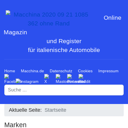
Online
Magazin
und Register
für italienische Automobile
Home
Macchina.de
Datenschutz
Cookies
Impressum
Suchen
Aktuelle Seite:
Startseite
Marken