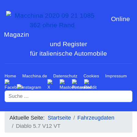
Online
Magazin
und Register
für italienische Automobile
Home
Macchina.de
Datenschutz
Cookies
Impressum
Suchen
Aktuelle Seite:
Startseite
Fahrzeugdaten
Diablo 5.7 V12 VT