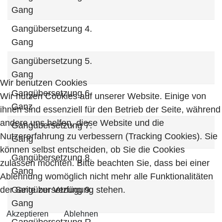
Gang
Gangübersetzung 4.
Gang
Gangübersetzung 5.
Gang
Wir benutzen Cookies
Gangübersetzung 6.
Wir nutzen Cookies auf unserer Website. Einige von
Ganz
ihnen sind essenziell für den Betrieb der Seite, während
andere uns helfen, diese Website und die
Gangübersetzung 7.
Nutzererfahrung zu verbessern (Tracking Cookies). Sie
Gang
können selbst entscheiden, ob Sie die Cookies
Gangübersetzung 8.
zulassen möchten. Bitte beachten Sie, dass bei einer
Gang
Ablehnung womöglich nicht mehr alle Funktionalitäten
der Seite zur Verfügung stehen.
Gangübersetzung 9.
Gang
Akzeptieren
Ablehnen