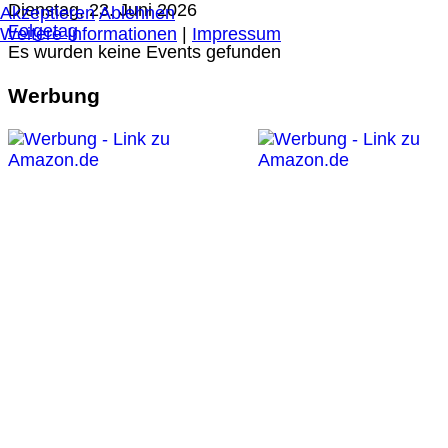
Dienstag, 23. Juni 2026
Akzeptieren
Ablehnen
Folgetag
Weitere Informationen
|
Impressum
Es wurden keine Events gefunden
Werbung