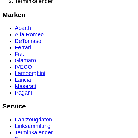
Terminkalender
Marken
Abarth
Alfa Romeo
DeTomaso
Ferrari
Fiat
Giamaro
IVECO
Lamborghini
Lancia
Maserati
Pagani
Service
Fahrzeugdaten
Linksammlung
Terminkalender