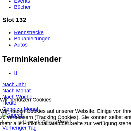
Events
Bücher
Slot 132
Rennstrecke
Bauanleitungen
Autos
Terminkalender
Nach Jahr
Nach Monat
Nach Woche
Wir benutzen Cookies
Heute
Gehe zu Monat
Wir nutzen Cookies auf unserer Website. Einige von ihn
zu verbessern (Tracking Cookies). Sie können selbst en
Gehe zu Monat
mehr alle Funktionalitäten der Seite zur Verfügung stehe
Vorheriger Tag