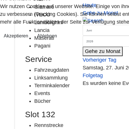
Heute
Wir nutzen Cookies auf unserer Website. Einige von ihn
Giamaro
Gehe zu Monat
zu verbessern (Tracking Cookies). Sie können selbst en
IVECO
mehr alle Funktionalitäten der Seite zur Verfügung stehe
Lamborghini
Lancia
Akzeptieren
Ablehnen
Maserati
Pagani
Gehe zu Monat
Service
Vorheriger Tag
Samstag, 27. Juni 
Fahrzeugdaten
Folgetag
Linksammlung
Es wurden keine Ev
Terminkalender
Events
Bücher
Slot 132
Rennstrecke