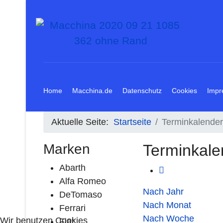
Home
Macchina.de
Datenschutz
Cookies
Impr
Aktuelle Seite:
Startseite
Terminkalender
Marken
Terminkale
Abarth
Alfa Romeo
Nach Jahr
DeTomaso
Nach Monat
Ferrari
Nach Woche
Wir benutzen Cookies
Fiat