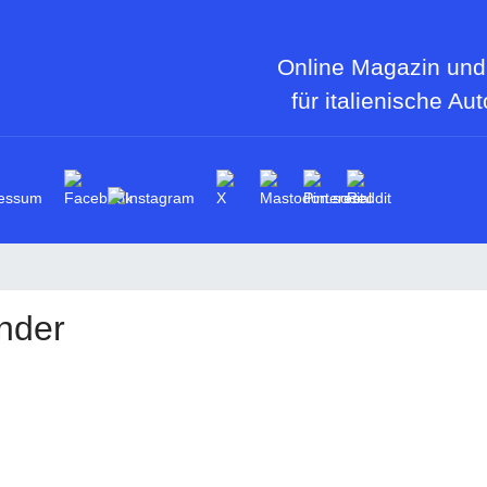
Online Magazin und
für italienische Au
essum
nder