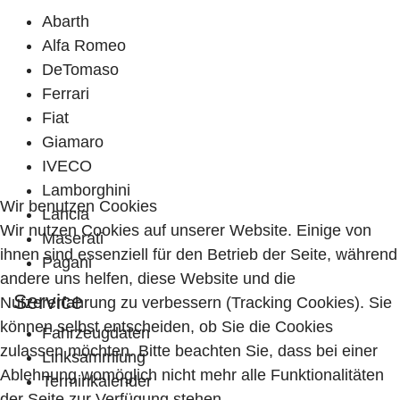
Abarth
Alfa Romeo
DeTomaso
Ferrari
Fiat
Giamaro
IVECO
Lamborghini
Wir benutzen Cookies
Lancia
Wir nutzen Cookies auf unserer Website. Einige von
Maserati
ihnen sind essenziell für den Betrieb der Seite, während
Pagani
andere uns helfen, diese Website und die
Service
Nutzererfahrung zu verbessern (Tracking Cookies). Sie
können selbst entscheiden, ob Sie die Cookies
Fahrzeugdaten
zulassen möchten. Bitte beachten Sie, dass bei einer
Linksammlung
Ablehnung womöglich nicht mehr alle Funktionalitäten
Terminkalender
der Seite zur Verfügung stehen.