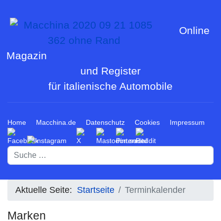
Online
Magazin
und Register
für italienische Automobile
Home
Macchina.de
Datenschutz
Cookies
Impressum
Suchen
Aktuelle Seite:
Startseite
Terminkalender
Marken