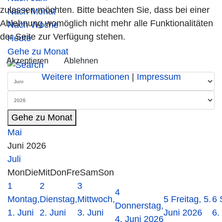
zulassen möchten. Bitte beachten Sie, dass bei einer
Nach Monat
Ablehnung womöglich nicht mehr alle Funktionalitäten
Nach Woche
der Seite zur Verfügung stehen.
Heute
Gehe zu Monat
Akzeptieren
Ablehnen
Weitere Informationen
|
Impressum
Gehe zu Monat
Mai
Juni 2026
Juli
Mon
Die
Mit
Don
Fre
Sam
Son
1
2
3
4
Montag,
Dienstag,
Mittwoch,
5
Freitag, 5.
6
Donnerstag,
1. Juni
2. Juni
3. Juni
Juni 2026
6.
4. Juni 2026