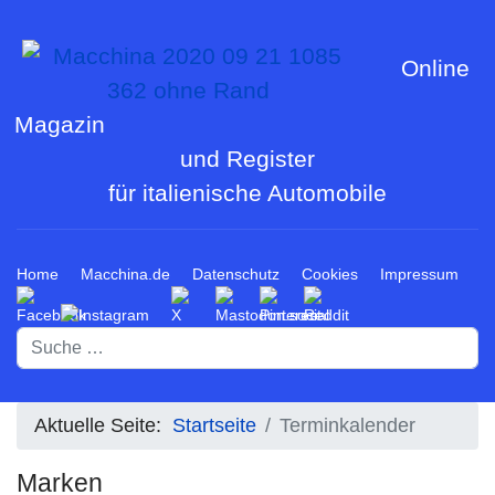
Online
Magazin
und Register
für italienische Automobile
Home
Macchina.de
Datenschutz
Cookies
Impressum
Suchen
Aktuelle Seite:
Startseite
Terminkalender
Marken