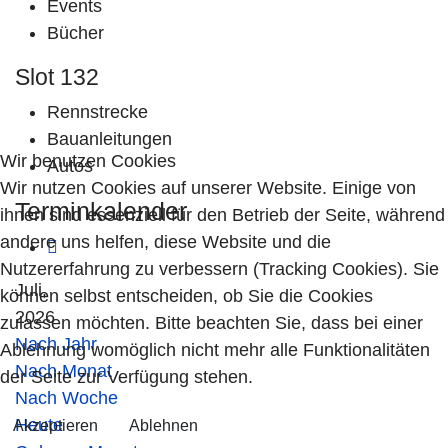
Events
Bücher
Slot 132
Rennstrecke
Bauanleitungen
Wir benutzen Cookies
Autos
Wir nutzen Cookies auf unserer Website. Einige von
Terminkalender
ihnen sind essenziell für den Betrieb der Seite, während
andere uns helfen, diese Website und die
Nutzererfahrung zu verbessern (Tracking Cookies). Sie
Juli,
können selbst entscheiden, ob Sie die Cookies
2026
zulassen möchten. Bitte beachten Sie, dass bei einer
Nach Jahr
Ablehnung womöglich nicht mehr alle Funktionalitäten
Nach Monat
der Seite zur Verfügung stehen.
Nach Woche
Heute
Akzeptieren
Ablehnen