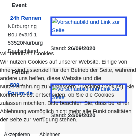
Event
24h Rennen
Nürburgring
Boulevard 1
53520Nürburg
Stand:
26/09/2020
Deutschland
Wir benutzen Cookies
Wir nutzen Cookies auf unserer Website. Einige von
ihnen sind essenziell für den Betrieb der Seite, während
Forum
andere uns helfen, diese Website und die
500
Nutzererfahrung zu verbessern (Tracking Cookies). Sie
Forum.de
können selbst entscheiden, ob Sie die Cookies
zulassen möchten. Bitte beachten Sie, dass bei einer
Ablehnung womöglich nicht mehr alle Funktionalitäten
Stand:
24/09/2020
der Seite zur Verfügung stehen.
Akzeptieren
Ablehnen