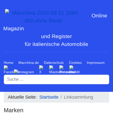
Online
Magazin
und Register
für italienische Automobile
Home
Macchina.de
Datenschutz
Cookies
Impressum
Suchen
Aktuelle Seite:
Startseite
Linksammlung
Marken