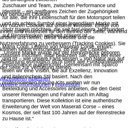
Zuschauer und Team, zwischen Performance und
Identität – ein greifbares Zeichen der Zugehörigkeit
Wir benutzen Cookies
für alle, die ihre Leidenschaft für den Motorsport teilen
und ein echtes Symbol einer legendären Marke mit
Wir nutzen Cookies auf unserer Website. Einige von
Stolz tragen möchten, die seit fast einem Jahrhundert
ihnen sind essenziell für den Betrieb der Seite, während
auf Rennstrecken weltweit präsent ist.
andere uns helfen, diese Website und die
Nutzererfahrung zu verbessern (Tracking Cookies). Sie
Maria Conti, Leiterin von Maserati Corse, erklärt:
können selbst entscheiden, ob Sie die Cookies
„Unsere Marke wurde auf der Rennstrecke geboren
zulassen möchten. Bitte beachten Sie, dass bei einer
und ist – wie unsere Fans wissen – von Natur aus auf
Ablehnung womöglich nicht mehr alle Funktionalitäten
Performance ausgerichtet. Gemeinsam mit Sparco
der Seite zur Verfügung stehen.
teilen wir eine Vision, die auf Exzellenz, Innovation
und italienischem Stil basiert. Nach den
Akzeptieren
Ablehnen
professionellen Racing-Kits wollten wir nun
Weitere Informationen
|
Impressum
Bekleidung und Accessoires anbieten, die den Geist
unserer Rennwagen und Fahrer auch im Alltag
transportieren. Diese Kollektion ist eine authentische
Erweiterung der Welt von Maserati Corse – eines
Kosmos, der seit fast 100 Jahren auf der Rennstrecke
zu Hause ist.“