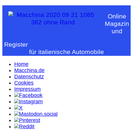
Online
Magazin
und
Register
für italienische Automobile
Home
Macchina.de
Datenschutz
Cookies
Impressum