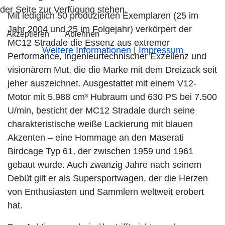
der Seite zur Verfügung stehen.
Mit lediglich 50 produzierten Exemplaren (25 im
Jahr 2004 und 25 im Folgejahr) verkörpert der
Akzeptieren
Ablehnen
MC12 Stradale die Essenz aus extremer
Weitere Informationen
|
Impressum
Performance, ingenieurtechnischer Exzellenz und
visionärem Mut, die die Marke mit dem Dreizack seit
jeher auszeichnet. Ausgestattet mit einem V12-
Motor mit 5.988 cm³ Hubraum und 630 PS bei 7.500
U/min, besticht der MC12 Stradale durch seine
charakteristische weiße Lackierung mit blauen
Akzenten – eine Hommage an den Maserati
Birdcage Typ 61, der zwischen 1959 und 1961
gebaut wurde. Auch zwanzig Jahre nach seinem
Debüt gilt er als Supersportwagen, der die Herzen
von Enthusiasten und Sammlern weltweit erobert
hat.